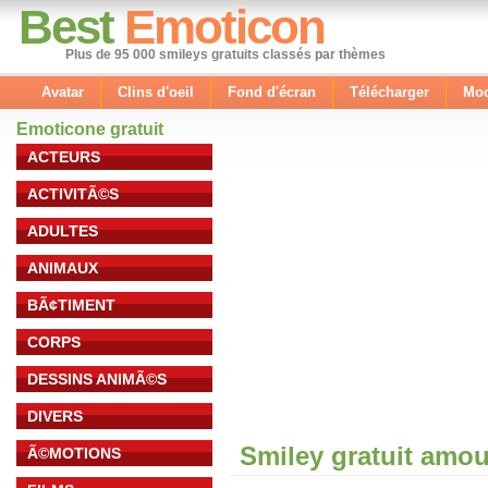
Best
Emoticon
Plus de 95 000 smileys gratuits classés par thèmes
Avatar
Clins d'oeil
Fond d'écran
Télécharger
Mod
Emoticone gratuit
ACTEURS
ACTIVITÃ©S
ADULTES
ANIMAUX
BÃ¢TIMENT
CORPS
DESSINS ANIMÃ©S
DIVERS
Smiley gratuit amou
Ã©MOTIONS