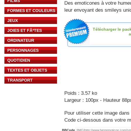
FILMS
Des emoticones à votre hume
leur envoyant des smileys uniq
FORMES ET COULEURS
JEUX
Télécharger le pac
JOIES ET FÃªTES
ORDINATEUR
PERSONNAGES
QUOTIDIEN
TEXTES ET OBJETS
TRANSPORT
Poids : 3.57 ko
Largeur : 100px - Hauteur 88p
Pour utiliser cette image dans 
Code ci-dessous dans votre 
BBCode