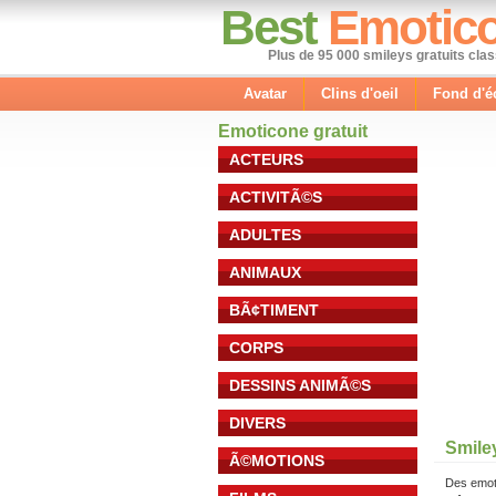
Best
Emotic
Plus de 95 000 smileys gratuits cla
Avatar
Clins d'oeil
Fond d'é
Emoticone gratuit
ACTEURS
ACTIVITÃ©S
ADULTES
ANIMAUX
BÃ¢TIMENT
CORPS
DESSINS ANIMÃ©S
DIVERS
Smile
Ã©MOTIONS
Des emot