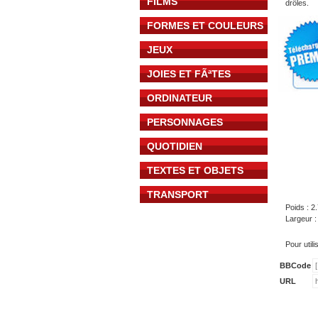
FILMS
drôles.
FORMES ET COULEURS
JEUX
JOIES ET FÃªTES
ORDINATEUR
PERSONNAGES
QUOTIDIEN
TEXTES ET OBJETS
TRANSPORT
Poids : 2
Largeur :
Pour util
BBCode
URL