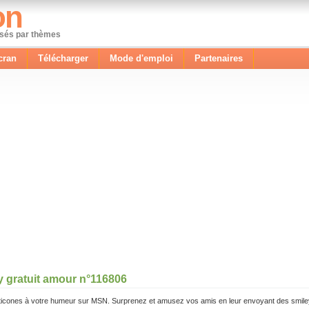
on
ssés par thèmes
cran
Télécharger
Mode d'emploi
Partenaires
y gratuit amour n°116806
icones à votre humeur sur MSN. Surprenez et amusez vos amis en leur envoyant des smile