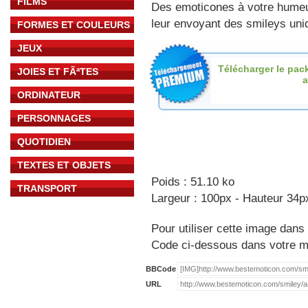
FILMS
Des emoticones à votre hume
leur envoyant des smileys uniq
FORMES ET COULEURS
JEUX
Télécharger le pac
JOIES ET FÃªTES
ORDINATEUR
PERSONNAGES
QUOTIDIEN
TEXTES ET OBJETS
Poids : 51.10 ko
TRANSPORT
Largeur : 100px - Hauteur 34p
Pour utiliser cette image dans 
Code ci-dessous dans votre 
BBCode
URL