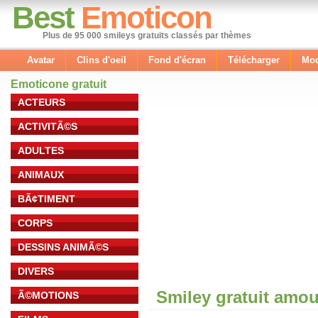
Best
Emoticon
Plus de 95 000 smileys gratuits classés par thèmes
Avatar
Clins d'oeil
Fond d'écran
Télécharger
Mod
Emoticone gratuit
ACTEURS
ACTIVITÃ©S
ADULTES
ANIMAUX
BÃ¢TIMENT
CORPS
DESSINS ANIMÃ©S
DIVERS
Smiley gratuit amou
Ã©MOTIONS