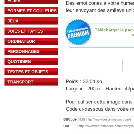
FILMS
Des emoticones à votre hume
leur envoyant des smileys uniq
FORMES ET COULEURS
JEUX
Télécharger le pac
JOIES ET FÃªTES
ORDINATEUR
PERSONNAGES
QUOTIDIEN
TEXTES ET OBJETS
Poids : 32.04 ko
TRANSPORT
Largeur : 200px - Hauteur 42p
Pour utiliser cette image dans 
Code ci-dessous dans votre 
BBCode
URL