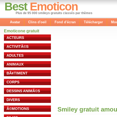
Best
Emoticon
Plus de 95 000 smileys gratuits classés par thèmes
Avatar
Clins d'oeil
Fond d'écran
Télécharger
Mod
Emoticone gratuit
ACTEURS
ACTIVITÃ©S
ADULTES
ANIMAUX
BÃ¢TIMENT
CORPS
DESSINS ANIMÃ©S
DIVERS
Smiley gratuit amou
Ã©MOTIONS