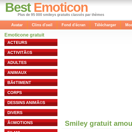
Best
Emoticon
Plus de 95 000 smileys gratuits classés par thèmes
Avatar
Clins d'oeil
Fond d'écran
Télécharger
Mod
Emoticone gratuit
ACTEURS
ACTIVITÃ©S
ADULTES
ANIMAUX
BÃ¢TIMENT
CORPS
DESSINS ANIMÃ©S
DIVERS
Smiley gratuit amou
Ã©MOTIONS