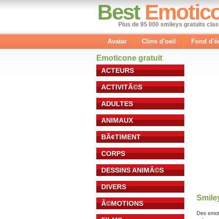
Best
Emotic
Plus de 95 000 smileys gratuits cla
Avatar
Clins d'oeil
Fond d'é
Emoticone gratuit
ACTEURS
ACTIVITÃ©S
ADULTES
ANIMAUX
BÃ¢TIMENT
CORPS
DESSINS ANIMÃ©S
DIVERS
Smile
Ã©MOTIONS
Des emot