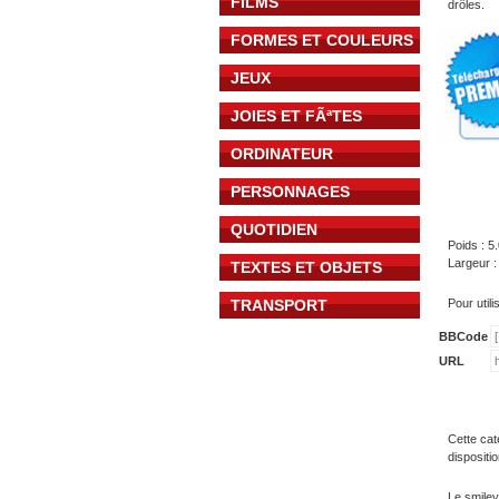
FILMS
drôles.
FORMES ET COULEURS
JEUX
JOIES ET FÃªTES
ORDINATEUR
PERSONNAGES
QUOTIDIEN
Poids : 5
Largeur :
TEXTES ET OBJETS
TRANSPORT
Pour util
BBCode
URL
Cette cat
dispositi
Le smiley