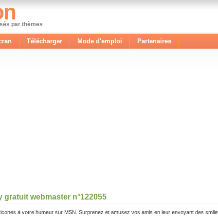
on
ssés par thèmes
cran
Télécharger
Mode d'emploi
Partenaires
y gratuit webmaster n°122055
icones à votre humeur sur MSN. Surprenez et amusez vos amis en leur envoyant des smile