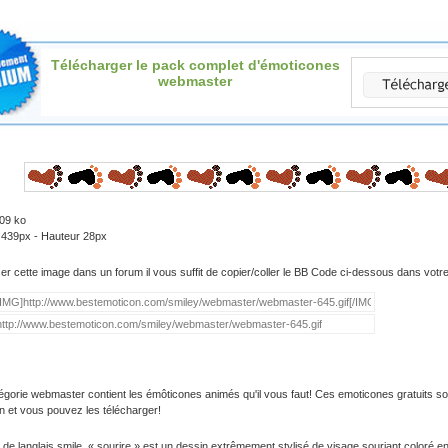
Télécharger le pack complet d'émoticones
webmaster
.09 ko
 439px - Hauteur 28px
iser cette image dans un forum il vous suffit de copier/coller le BB Code ci-dessous dans vot
égorie webmaster contient les émôticones animés qu'il vous faut! Ces emoticones gratuits so
on et vous pouvez les télécharger!
 de langlais smile, « sourire » est un dessin extrêmement stylisé de visage souriant coloré e