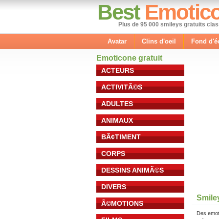
Best
Emotic
Plus de 95 000 smileys gratuits cla
Avatar
Clins d'oeil
Fond d'é
Emoticone gratuit
ACTEURS
ACTIVITÃ©S
ADULTES
ANIMAUX
BÃ¢TIMENT
CORPS
DESSINS ANIMÃ©S
DIVERS
Smile
Ã©MOTIONS
Des emot