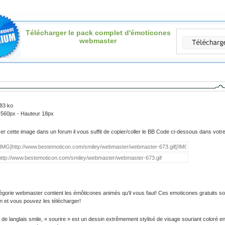
Télécharger le pack complet d'émoticones
webmaster
.83 ko
 560px - Hauteur 18px
iser cette image dans un forum il vous suffit de copier/coller le BB Code ci-dessous dans vot
égorie webmaster contient les émôticones animés qu'il vous faut! Ces emoticones gratuits so
on et vous pouvez les télécharger!
 de langlais smile, « sourire » est un dessin extrêmement stylisé de visage souriant coloré e