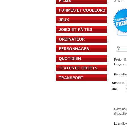
FILMS
drôles.
FORMES ET COULEURS
JEUX
JOIES ET FÃªTES
ORDINATEUR
PERSONNAGES
QUOTIDIEN
Poids : 0
Largeur :
TEXTES ET OBJETS
Pour util
TRANSPORT
BBCode
URL
Cette cat
dispositi
Le smiley