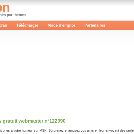
on
ssés par thèmes
cran
Télécharger
Mode d'emploi
Partenaires
y gratuit webmaster n°122390
icones à votre humeur sur MSN. Surprenez et amusez vos amis en leur envoyant des smile