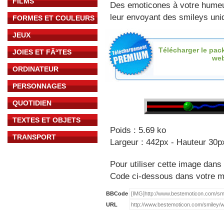
FILMS
Des emoticones à votre hume
leur envoyant des smileys uniq
FORMES ET COULEURS
JEUX
Télécharger le pac
JOIES ET FÃªTES
we
ORDINATEUR
PERSONNAGES
QUOTIDIEN
TEXTES ET OBJETS
Poids : 5.69 ko
TRANSPORT
Largeur : 442px - Hauteur 30p
Pour utiliser cette image dans 
Code ci-dessous dans votre 
BBCode
URL