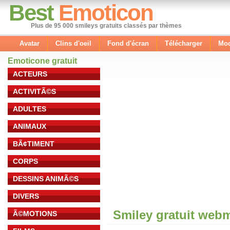
Best
Emoticon
Plus de 95 000 smileys gratuits classés par thèmes
Avatar
Clins d'oeil
Fond d'écran
Télécharger
Mod
Emoticone gratuit
ACTEURS
ACTIVITÃ©S
ADULTES
ANIMAUX
BÃ¢TIMENT
CORPS
DESSINS ANIMÃ©S
DIVERS
Smiley gratuit web
Ã©MOTIONS