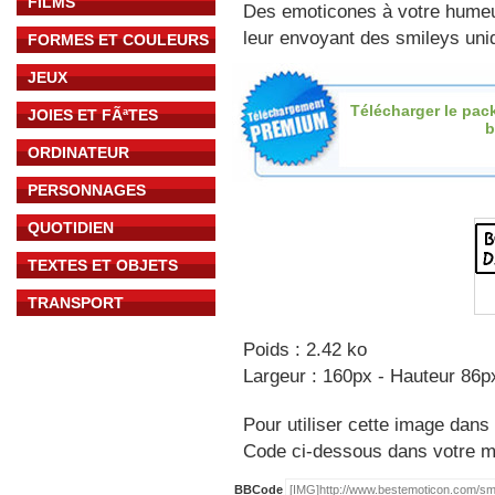
FILMS
Des emoticones à votre hume
leur envoyant des smileys uniq
FORMES ET COULEURS
JEUX
Télécharger le pac
JOIES ET FÃªTES
b
ORDINATEUR
PERSONNAGES
QUOTIDIEN
TEXTES ET OBJETS
TRANSPORT
Poids : 2.42 ko
Largeur : 160px - Hauteur 86p
Pour utiliser cette image dans 
Code ci-dessous dans votre 
BBCode