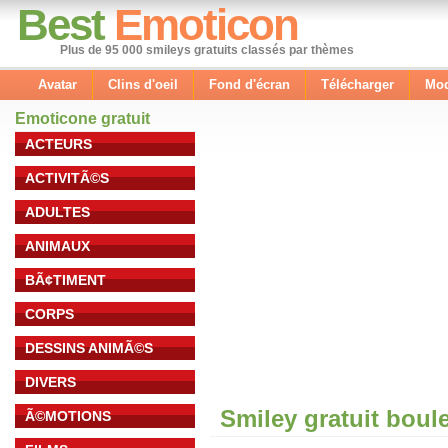
Best
Emoticon
Plus de 95 000 smileys gratuits classés par thèmes
Avatar
Clins d'oeil
Fond d'écran
Télécharger
Mod
Emoticone gratuit
ACTEURS
ACTIVITÃ©S
ADULTES
ANIMAUX
BÃ¢TIMENT
CORPS
DESSINS ANIMÃ©S
DIVERS
Smiley gratuit boul
Ã©MOTIONS