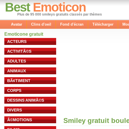
Best
Emoticon
Plus de 95 000 smileys gratuits classés par thèmes
Avatar
Clins d'oeil
Fond d'écran
Télécharger
Mod
Emoticone gratuit
ACTEURS
ACTIVITÃ©S
ADULTES
ANIMAUX
BÃ¢TIMENT
CORPS
DESSINS ANIMÃ©S
DIVERS
Smiley gratuit boul
Ã©MOTIONS