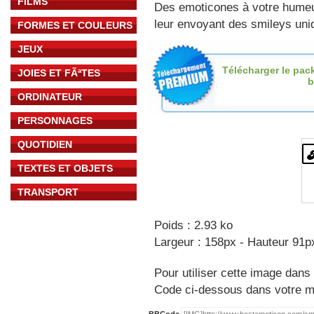
FILMS
Des emoticones à votre hume
leur envoyant des smileys uniq
FORMES ET COULEURS
JEUX
Télécharger le pac
JOIES ET FÃªTES
b
ORDINATEUR
PERSONNAGES
QUOTIDIEN
TEXTES ET OBJETS
TRANSPORT
Poids : 2.93 ko
Largeur : 158px - Hauteur 91p
Pour utiliser cette image dans 
Code ci-dessous dans votre 