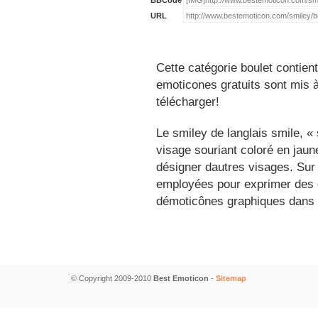
BBCode
URL
Cette catégorie boulet contien
emoticones gratuits sont mis à
télécharger!
Le smiley de langlais smile, 
visage souriant coloré en jau
désigner dautres visages. Sur
employées pour exprimer des é
démoticônes graphiques dans 
© Copyright 2009-2010
Best Emoticon
-
Sitemap