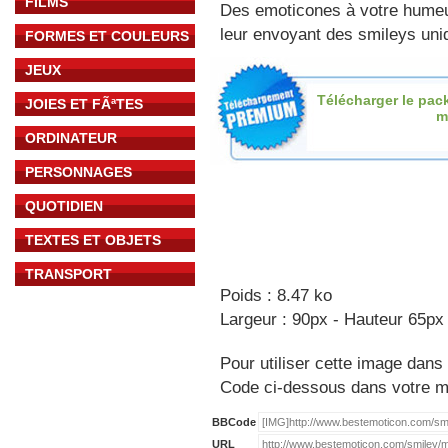
FILMS
Des emoticones à votre hume
leur envoyant des smileys uniq
FORMES ET COULEURS
JEUX
Télécharger le pac
JOIES ET FÃªTES
m
ORDINATEUR
PERSONNAGES
QUOTIDIEN
TEXTES ET OBJETS
TRANSPORT
Poids : 8.47 ko
Largeur : 90px - Hauteur 65px
Pour utiliser cette image dans 
Code ci-dessous dans votre 
BBCode
URL