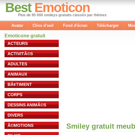
Best
Emoticon
Plus de 95 000 smileys gratuits classés par thèmes
Avatar
Clins d'oeil
Fond d'écran
Télécharger
Mod
Emoticone gratuit
ACTEURS
ACTIVITÃ©S
ADULTES
ANIMAUX
BÃ¢TIMENT
CORPS
DESSINS ANIMÃ©S
DIVERS
Smiley gratuit meub
Ã©MOTIONS