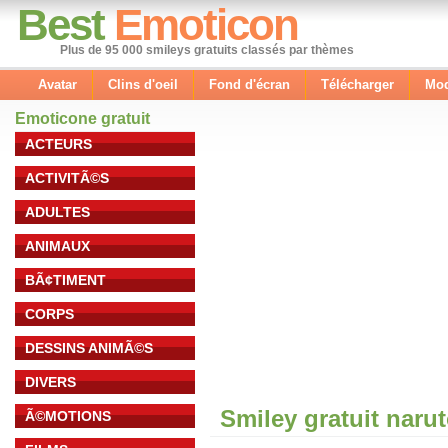
Best
Emoticon
Plus de 95 000 smileys gratuits classés par thèmes
Avatar
Clins d'oeil
Fond d'écran
Télécharger
Mod
Emoticone gratuit
ACTEURS
ACTIVITÃ©S
ADULTES
ANIMAUX
BÃ¢TIMENT
CORPS
DESSINS ANIMÃ©S
DIVERS
Smiley gratuit naru
Ã©MOTIONS