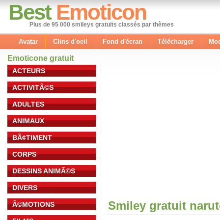
Best
Emoticon
Plus de 95 000 smileys gratuits classés par thèmes
Avatar
Clins d'oeil
Fond d'écran
Télécharger
Mod
Emoticone gratuit
ACTEURS
ACTIVITÃ©S
ADULTES
ANIMAUX
BÃ¢TIMENT
CORPS
DESSINS ANIMÃ©S
DIVERS
Smiley gratuit naru
Ã©MOTIONS