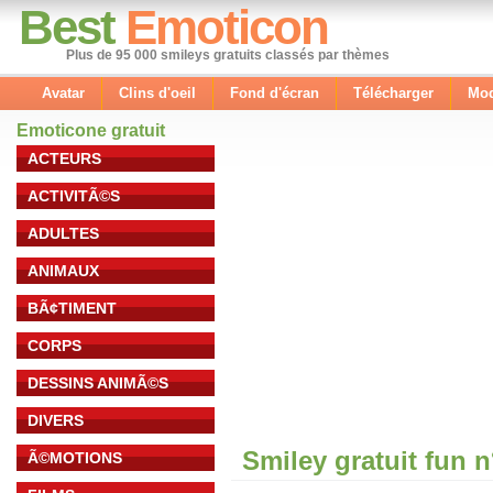
Best
Emoticon
Plus de 95 000 smileys gratuits classés par thèmes
Avatar
Clins d'oeil
Fond d'écran
Télécharger
Mod
Emoticone gratuit
ACTEURS
ACTIVITÃ©S
ADULTES
ANIMAUX
BÃ¢TIMENT
CORPS
DESSINS ANIMÃ©S
DIVERS
Smiley gratuit fun 
Ã©MOTIONS