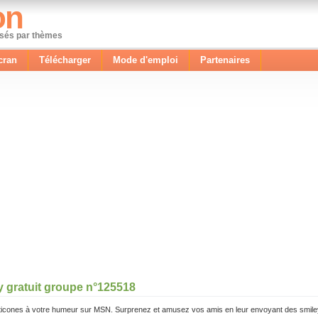
on
ssés par thèmes
cran
Télécharger
Mode d'emploi
Partenaires
y gratuit groupe n°125518
icones à votre humeur sur MSN. Surprenez et amusez vos amis en leur envoyant des smile