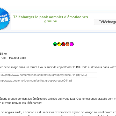
Télécharger le pack complet d'émoticones
groupe
.38 ko
 79px - Hauteur 15px
iser cette image dans un forum il vous suffit de copier/coller le BB Code ci-dessous dans vot
égorie groupe contient les émôticones animés qu'il vous faut! Ces emoticones gratuits sont m
on et vous pouvez les télécharger!
 de langlais smile, « sourire » est un dessin extrêmement stylisé de visage souriant coloré e