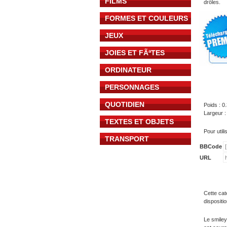
FILMS
drôles.
FORMES ET COULEURS
JEUX
JOIES ET FÃªTES
ORDINATEUR
PERSONNAGES
QUOTIDIEN
Poids : 0
Largeur :
TEXTES ET OBJETS
Pour util
TRANSPORT
BBCode
URL
Cette cat
dispositi
Le smiley