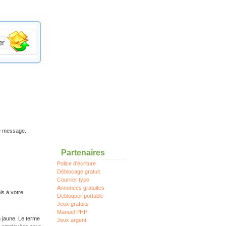
re message.
Partenaires
Police d'écriture
Déblocage gratuit
Courrier type
Annonces gratuites
is à votre
Debloquer portable
Jeux gratuits
Manuel PHP
n jaune. Le terme
Jeux argent