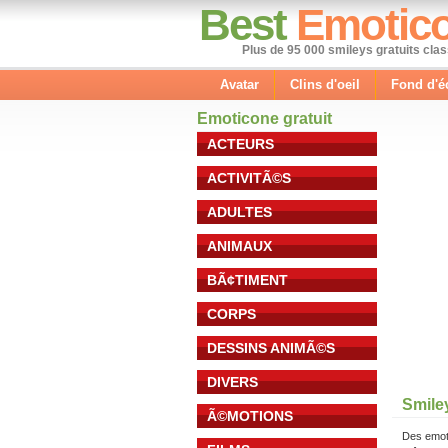
Best
Emotic
Plus de 95 000 smileys gratuits cla
Avatar
Clins d'oeil
Fond d'é
Emoticone gratuit
ACTEURS
ACTIVITÃ©S
ADULTES
ANIMAUX
BÃ¢TIMENT
CORPS
DESSINS ANIMÃ©S
DIVERS
Smile
Ã©MOTIONS
Des emot