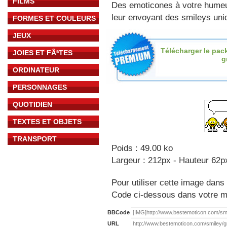
FILMS
Des emoticones à votre hume
leur envoyant des smileys uniq
FORMES ET COULEURS
JEUX
Télécharger le pac
JOIES ET FÃªTES
g
ORDINATEUR
PERSONNAGES
QUOTIDIEN
TEXTES ET OBJETS
TRANSPORT
Poids : 49.00 ko
Largeur : 212px - Hauteur 62p
Pour utiliser cette image dans 
Code ci-dessous dans votre 
BBCode
URL