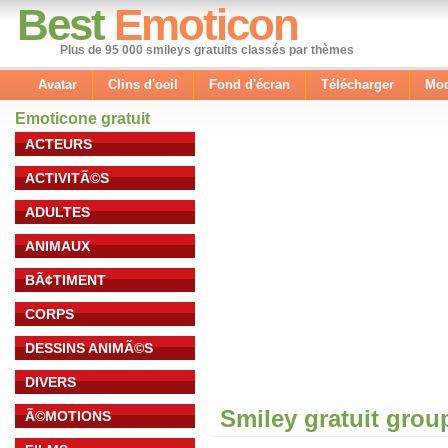
Best
Emoticon
Plus de 95 000 smileys gratuits classés par thèmes
Avatar
Clins d'oeil
Fond d'écran
Télécharger
Mod
Emoticone gratuit
ACTEURS
ACTIVITÃ©S
ADULTES
ANIMAUX
BÃ¢TIMENT
CORPS
DESSINS ANIMÃ©S
DIVERS
Smiley gratuit grou
Ã©MOTIONS