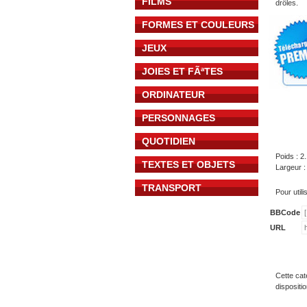
FILMS
drôles.
FORMES ET COULEURS
JEUX
JOIES ET FÃªTES
ORDINATEUR
PERSONNAGES
QUOTIDIEN
Poids : 2
TEXTES ET OBJETS
Largeur :
TRANSPORT
Pour util
BBCode
URL
Cette cat
dispositi