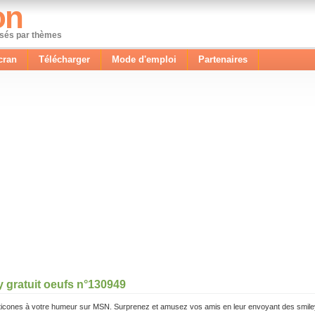
on
ssés par thèmes
cran
Télécharger
Mode d'emploi
Partenaires
y gratuit oeufs n°130949
icones à votre humeur sur MSN. Surprenez et amusez vos amis en leur envoyant des smile