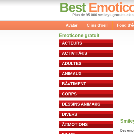
Best
Emotic
Plus de 95 000 smileys gratuits cla
Avatar
Clins d'oeil
Fond d'é
Emoticone gratuit
ACTEURS
ACTIVITÃ©S
ADULTES
ANIMAUX
BÃ¢TIMENT
CORPS
DESSINS ANIMÃ©S
DIVERS
Smile
Ã©MOTIONS
Des emot