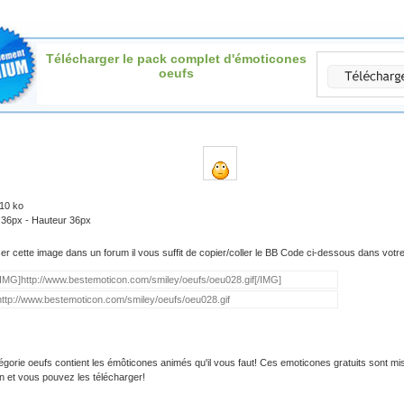
Télécharger le pack complet d'émoticones
oeufs
.10 ko
 36px - Hauteur 36px
iser cette image dans un forum il vous suffit de copier/coller le BB Code ci-dessous dans vot
égorie oeufs contient les émôticones animés qu'il vous faut! Ces emoticones gratuits sont mi
on et vous pouvez les télécharger!