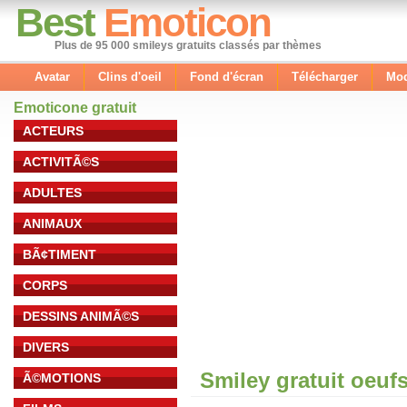
Best
Emoticon
Plus de 95 000 smileys gratuits classés par thèmes
Avatar
Clins d'oeil
Fond d'écran
Télécharger
Mod
Emoticone gratuit
ACTEURS
ACTIVITÃ©S
ADULTES
ANIMAUX
BÃ¢TIMENT
CORPS
DESSINS ANIMÃ©S
DIVERS
Smiley gratuit oeuf
Ã©MOTIONS