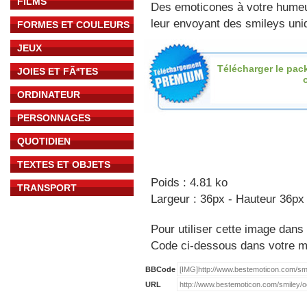
FILMS
Des emoticones à votre hume
leur envoyant des smileys uniq
FORMES ET COULEURS
JEUX
Télécharger le pac
JOIES ET FÃªTES
ORDINATEUR
PERSONNAGES
QUOTIDIEN
TEXTES ET OBJETS
Poids : 4.81 ko
TRANSPORT
Largeur : 36px - Hauteur 36px
Pour utiliser cette image dans 
Code ci-dessous dans votre 
BBCode
URL