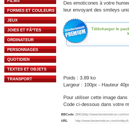
FILMS
Des emoticones à votre hume
leur envoyant des smileys uniq
FORMES ET COULEURS
JEUX
Télécharger le pac
JOIES ET FÃªTES
ORDINATEUR
PERSONNAGES
QUOTIDIEN
TEXTES ET OBJETS
Poids : 3.89 ko
TRANSPORT
Largeur : 100px - Hauteur 40p
Pour utiliser cette image dans 
Code ci-dessous dans votre 
BBCode
URL