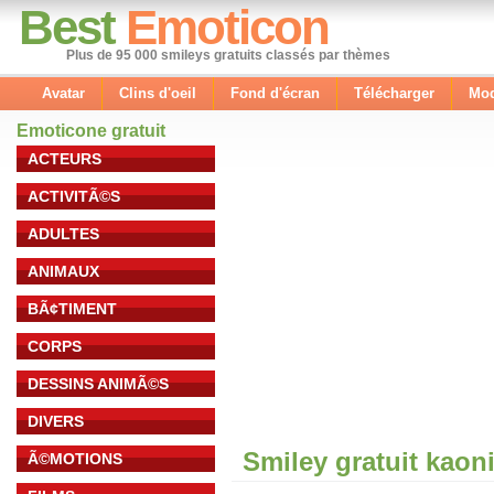
Best
Emoticon
Plus de 95 000 smileys gratuits classés par thèmes
Avatar
Clins d'oeil
Fond d'écran
Télécharger
Mod
Emoticone gratuit
ACTEURS
ACTIVITÃ©S
ADULTES
ANIMAUX
BÃ¢TIMENT
CORPS
DESSINS ANIMÃ©S
DIVERS
Smiley gratuit kaon
Ã©MOTIONS