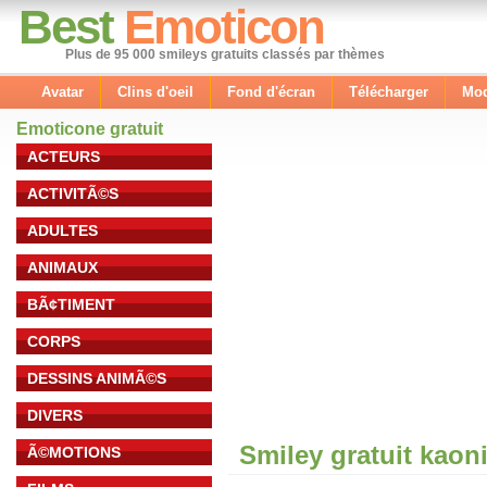
Best
Emoticon
Plus de 95 000 smileys gratuits classés par thèmes
Avatar
Clins d'oeil
Fond d'écran
Télécharger
Mod
Emoticone gratuit
ACTEURS
ACTIVITÃ©S
ADULTES
ANIMAUX
BÃ¢TIMENT
CORPS
DESSINS ANIMÃ©S
DIVERS
Smiley gratuit kaon
Ã©MOTIONS