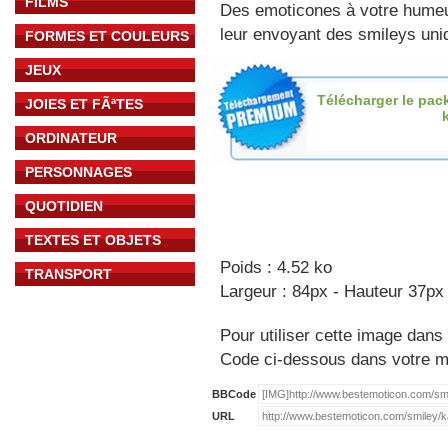
FILMS
Des emoticones à votre hume
leur envoyant des smileys uniq
FORMES ET COULEURS
JEUX
Télécharger le pac
JOIES ET FÃªTES
ORDINATEUR
PERSONNAGES
QUOTIDIEN
TEXTES ET OBJETS
Poids : 4.52 ko
TRANSPORT
Largeur : 84px - Hauteur 37px
Pour utiliser cette image dans 
Code ci-dessous dans votre 
BBCode
URL