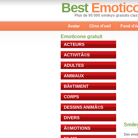
Best
Emotic
Plus de 95 000 smileys gratuits cla
Avatar
Clins d'oeil
Fond d'é
Emoticone gratuit
ACTEURS
ACTIVITÃ©S
ADULTES
ANIMAUX
BÃ¢TIMENT
CORPS
DESSINS ANIMÃ©S
DIVERS
Smile
Ã©MOTIONS
Des emot