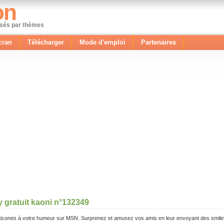
on
ssés par thèmes
cran
Télécharger
Mode d'emploi
Partenaires
y gratuit kaoni n°132349
icones à votre humeur sur MSN. Surprenez et amusez vos amis en leur envoyant des smile