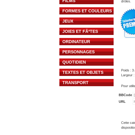
FILMS
drôles.
FORMES ET COULEURS
JEUX
JOIES ET FÃªTES
ORDINATEUR
PERSONNAGES
QUOTIDIEN
Poids : 3
TEXTES ET OBJETS
Largeur :
TRANSPORT
Pour util
BBCode
URL
Cette cat
dispositi