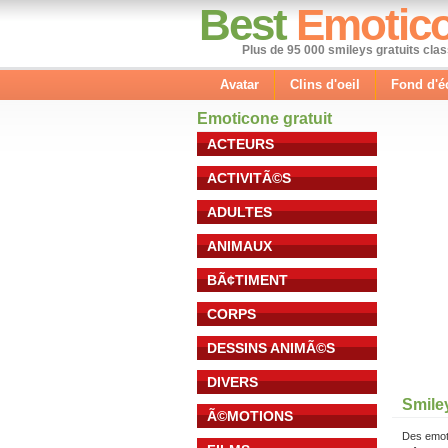
Best
Emotic
Plus de 95 000 smileys gratuits cla
Avatar
Clins d'oeil
Fond d'é
Emoticone gratuit
ACTEURS
ACTIVITÃ©S
ADULTES
ANIMAUX
BÃ¢TIMENT
CORPS
DESSINS ANIMÃ©S
DIVERS
Smile
Ã©MOTIONS
Des emot