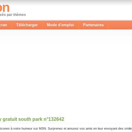
on
ssés par thèmes
cran
Télécharger
Mode d'emploi
Partenaires
y gratuit south park n°132642
icones à votre humeur sur MSN. Surprenez et amusez vos amis en leur envoyant des smile