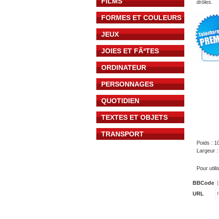
FILMS
drôles.
FORMES ET COULEURS
JEUX
JOIES ET FÃªTES
ORDINATEUR
PERSONNAGES
QUOTIDIEN
TEXTES ET OBJETS
TRANSPORT
Poids : 1
Largeur 
Pour util
BBCode
URL