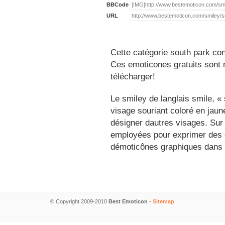
BBCode
URL
Cette catégorie south park con
Ces emoticones gratuits sont m
télécharger!
Le smiley de langlais smile, 
visage souriant coloré en jau
désigner dautres visages. Sur
employées pour exprimer des é
démoticônes graphiques dans 
© Copyright 2009-2010
Best Emoticon
-
Sitemap