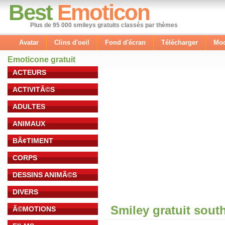
Best
Emoticon
Plus de 95 000 smileys gratuits classés par thèmes
Avatar
Clins d'oeil
Fond d'écran
Télécharger
Mod
Emoticone gratuit
ACTEURS
ACTIVITÃ©S
ADULTES
ANIMAUX
BÃ¢TIMENT
CORPS
DESSINS ANIMÃ©S
DIVERS
Smiley gratuit sout
Ã©MOTIONS