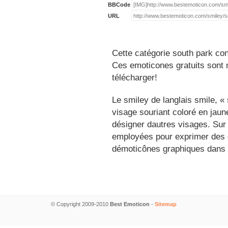
BBCode
URL
Cette catégorie south park con
Ces emoticones gratuits sont m
télécharger!
Le smiley de langlais smile, 
visage souriant coloré en jau
désigner dautres visages. Sur
employées pour exprimer des é
démoticônes graphiques dans 
© Copyright 2009-2010
Best Emoticon
-
Sitemap