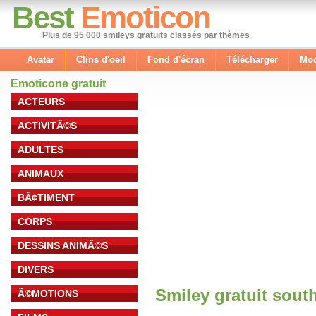
Best
Emoticon
Plus de 95 000 smileys gratuits classés par thèmes
Avatar
Clins d'oeil
Fond d'écran
Télécharger
Mod
Emoticone gratuit
ACTEURS
ACTIVITÃ©S
ADULTES
ANIMAUX
BÃ¢TIMENT
CORPS
DESSINS ANIMÃ©S
DIVERS
Smiley gratuit sout
Ã©MOTIONS