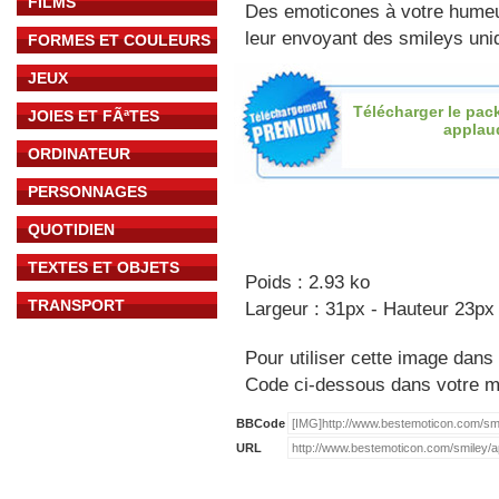
FILMS
Des emoticones à votre hume
leur envoyant des smileys uniq
FORMES ET COULEURS
JEUX
Télécharger le pac
JOIES ET FÃªTES
applau
ORDINATEUR
PERSONNAGES
QUOTIDIEN
TEXTES ET OBJETS
Poids : 2.93 ko
TRANSPORT
Largeur : 31px - Hauteur 23px
Pour utiliser cette image dans 
Code ci-dessous dans votre 
BBCode
URL