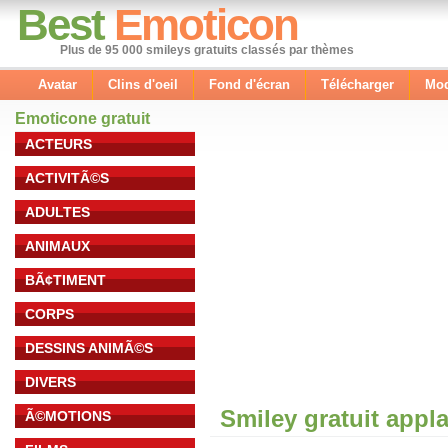
Best
Emoticon
Plus de 95 000 smileys gratuits classés par thèmes
Avatar
Clins d'oeil
Fond d'écran
Télécharger
Mod
Emoticone gratuit
ACTEURS
ACTIVITÃ©S
ADULTES
ANIMAUX
BÃ¢TIMENT
CORPS
DESSINS ANIMÃ©S
DIVERS
Smiley gratuit app
Ã©MOTIONS