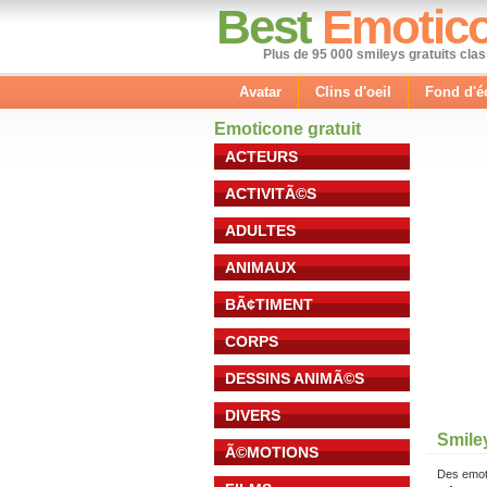
Best
Emotic
Plus de 95 000 smileys gratuits cla
Avatar
Clins d'oeil
Fond d'é
Emoticone gratuit
ACTEURS
ACTIVITÃ©S
ADULTES
ANIMAUX
BÃ¢TIMENT
CORPS
DESSINS ANIMÃ©S
DIVERS
Smile
Ã©MOTIONS
Des emot