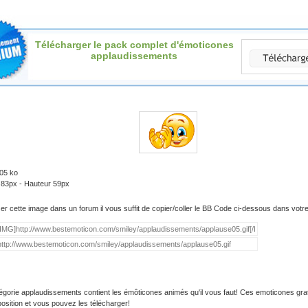
Télécharger le pack complet d'émoticones
applaudissements
.05 ko
 83px - Hauteur 59px
iser cette image dans un forum il vous suffit de copier/coller le BB Code ci-dessous dans vot
égorie applaudissements contient les émôticones animés qu'il vous faut! Ces emoticones grat
position et vous pouvez les télécharger!