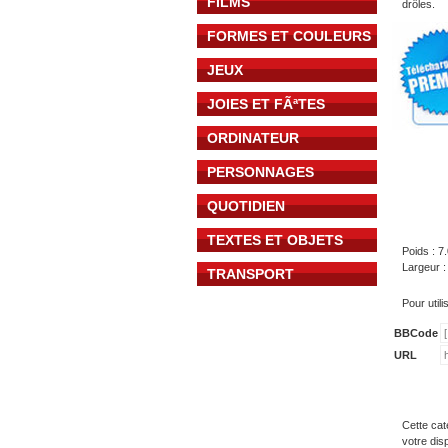
FILMS
drôles.
FORMES ET COULEURS
JEUX
JOIES ET FÃªTES
ORDINATEUR
PERSONNAGES
QUOTIDIEN
TEXTES ET OBJETS
Poids : 7
Largeur :
TRANSPORT
Pour util
BBCode
URL
Cette cat
votre dis