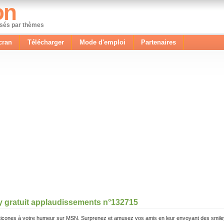
on
ssés par thèmes
cran
Télécharger
Mode d'emploi
Partenaires
y gratuit applaudissements n°132715
icones à votre humeur sur MSN. Surprenez et amusez vos amis en leur envoyant des smile