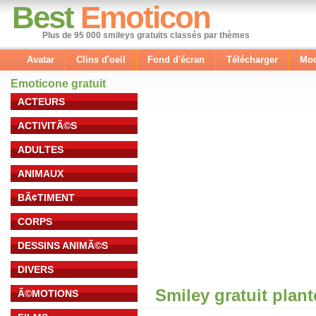
Best
Emoticon
Plus de 95 000 smileys gratuits classés par thèmes
Avatar
Clins d'oeil
Fond d'écran
Télécharger
Mod
Emoticone gratuit
ACTEURS
ACTIVITÃ©S
ADULTES
ANIMAUX
BÃ¢TIMENT
CORPS
DESSINS ANIMÃ©S
DIVERS
Smiley gratuit plan
Ã©MOTIONS