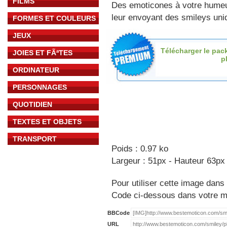
FILMS
Des emoticones à votre hume
leur envoyant des smileys uniq
FORMES ET COULEURS
JEUX
Télécharger le pac
JOIES ET FÃªTES
p
ORDINATEUR
PERSONNAGES
QUOTIDIEN
TEXTES ET OBJETS
TRANSPORT
Poids : 0.97 ko
Largeur : 51px - Hauteur 63px
Pour utiliser cette image dans 
Code ci-dessous dans votre 
BBCode
URL