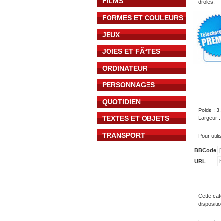
FILMS
drôles.
FORMES ET COULEURS
JEUX
JOIES ET FÃªTES
ORDINATEUR
PERSONNAGES
QUOTIDIEN
Poids : 3
TEXTES ET OBJETS
Largeur :
TRANSPORT
Pour util
BBCode
URL
Cette cat
dispositi