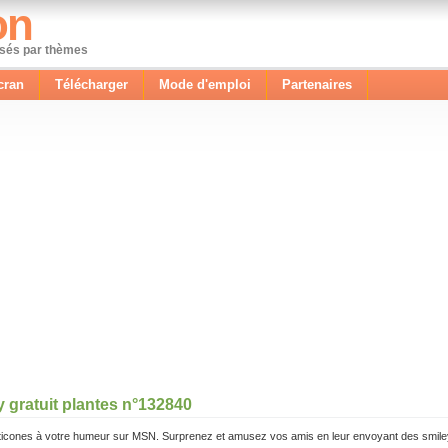
on
ssés par thèmes
cran
Télécharger
Mode d'emploi
Partenaires
y gratuit plantes n°132840
icones à votre humeur sur MSN. Surprenez et amusez vos amis en leur envoyant des smile