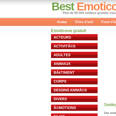
Best
Emotic
Plus de 95 000 smileys gratuits cla
Avatar
Clins d'oeil
Fond d'é
Emoticone gratuit
ACTEURS
ACTIVITÃ©S
ADULTES
ANIMAUX
BÃ¢TIMENT
CORPS
DESSINS ANIMÃ©S
DIVERS
Smile
Ã©MOTIONS
Des emot