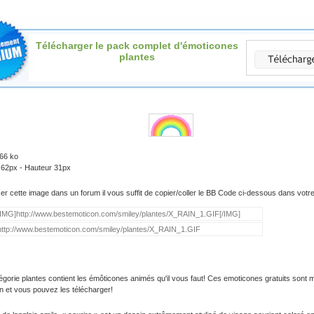
Télécharger le pack complet d'émoticones
plantes
.66 ko
 62px - Hauteur 31px
iser cette image dans un forum il vous suffit de copier/coller le BB Code ci-dessous dans vot
égorie plantes contient les émôticones animés qu'il vous faut! Ces emoticones gratuits sont m
on et vous pouvez les télécharger!