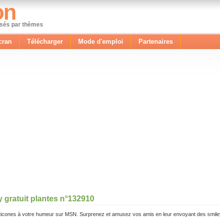
on
ssés par thèmes
cran
Télécharger
Mode d'emploi
Partenaires
y gratuit plantes n°132910
icones à votre humeur sur MSN. Surprenez et amusez vos amis en leur envoyant des smile