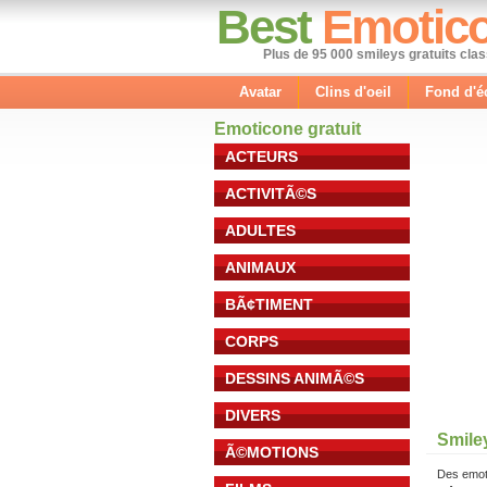
Best
Emotic
Plus de 95 000 smileys gratuits cla
Avatar
Clins d'oeil
Fond d'é
Emoticone gratuit
ACTEURS
ACTIVITÃ©S
ADULTES
ANIMAUX
BÃ¢TIMENT
CORPS
DESSINS ANIMÃ©S
DIVERS
Smile
Ã©MOTIONS
Des emot