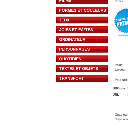
FILMS
drôles.
FORMES ET COULEURS
JEUX
JOIES ET FÃªTES
ORDINATEUR
PERSONNAGES
QUOTIDIEN
Poids : 1
TEXTES ET OBJETS
Largeur :
TRANSPORT
Pour util
BBCode
URL
Cette cat
dispositi