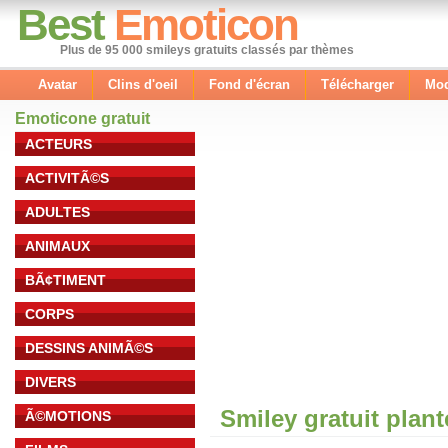
Best
Emoticon
Plus de 95 000 smileys gratuits classés par thèmes
Avatar
Clins d'oeil
Fond d'écran
Télécharger
Mod
Emoticone gratuit
ACTEURS
ACTIVITÃ©S
ADULTES
ANIMAUX
BÃ¢TIMENT
CORPS
DESSINS ANIMÃ©S
DIVERS
Smiley gratuit plan
Ã©MOTIONS