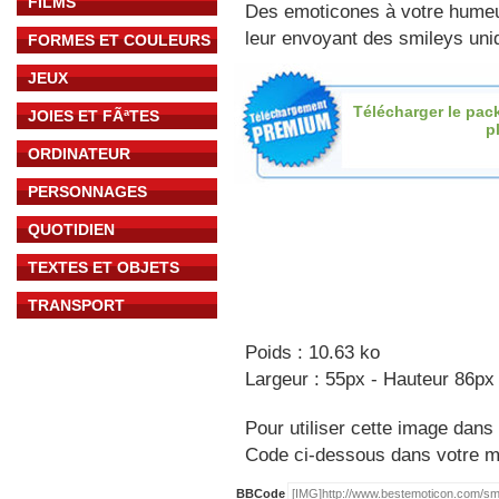
FILMS
Des emoticones à votre hume
leur envoyant des smileys uniq
FORMES ET COULEURS
JEUX
Télécharger le pac
JOIES ET FÃªTES
p
ORDINATEUR
PERSONNAGES
QUOTIDIEN
TEXTES ET OBJETS
TRANSPORT
Poids : 10.63 ko
Largeur : 55px - Hauteur 86px
Pour utiliser cette image dans 
Code ci-dessous dans votre 
BBCode