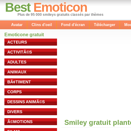
Best
Emoticon
Plus de 95 000 smileys gratuits classés par thèmes
Avatar
Clins d'oeil
Fond d'écran
Télécharger
Mod
Emoticone gratuit
ACTEURS
ACTIVITÃ©S
ADULTES
ANIMAUX
BÃ¢TIMENT
CORPS
DESSINS ANIMÃ©S
DIVERS
Smiley gratuit plan
Ã©MOTIONS