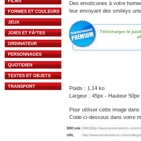
FILMS
Des emoticones à votre hume
leur envoyant des smileys uniq
FORMES ET COULEURS
JEUX
Télécharger le pac
JOIES ET FÃªTES
p
ORDINATEUR
PERSONNAGES
QUOTIDIEN
TEXTES ET OBJETS
TRANSPORT
Poids : 1.14 ko
Largeur : 45px - Hauteur 50px
Pour utiliser cette image dans 
Code ci-dessous dans votre 
BBCode
URL