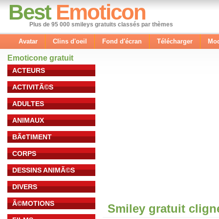
Best
Emoticon
Plus de 95 000 smileys gratuits classés par thèmes
Avatar
Clins d'oeil
Fond d'écran
Télécharger
Mod
Emoticone gratuit
ACTEURS
ACTIVITÃ©S
ADULTES
ANIMAUX
BÃ¢TIMENT
CORPS
DESSINS ANIMÃ©S
DIVERS
Ã©MOTIONS
Smiley gratuit clig