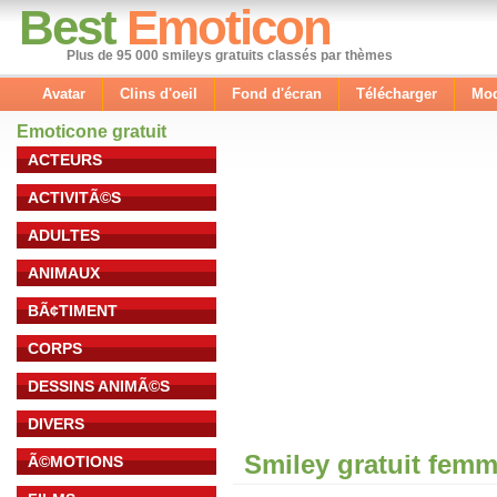
Best
Emoticon
Plus de 95 000 smileys gratuits classés par thèmes
Avatar
Clins d'oeil
Fond d'écran
Télécharger
Mod
Emoticone gratuit
ACTEURS
ACTIVITÃ©S
ADULTES
ANIMAUX
BÃ¢TIMENT
CORPS
DESSINS ANIMÃ©S
DIVERS
Smiley gratuit fem
Ã©MOTIONS