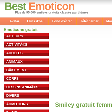
Best
Emoticon
Plus de 95 000 smileys gratuits classés par thèmes
Avatar
Clins d'oeil
Fond d'écran
Télécharger
Mod
Emoticone gratuit
ACTEURS
ACTIVITÃ©S
ADULTES
ANIMAUX
BÃ¢TIMENT
CORPS
DESSINS ANIMÃ©S
DIVERS
Smiley gratuit fem
Ã©MOTIONS