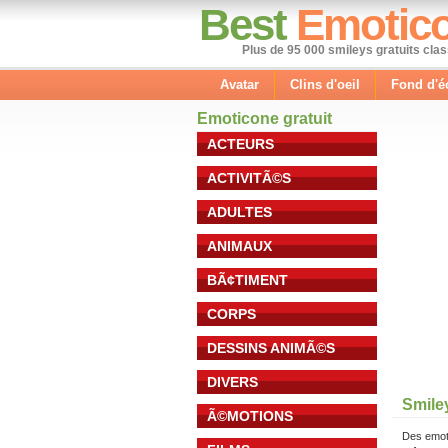
Best
Emotic
Plus de 95 000 smileys gratuits cla
Avatar
Clins d'oeil
Fond d'é
Emoticone gratuit
ACTEURS
ACTIVITÃ©S
ADULTES
ANIMAUX
BÃ¢TIMENT
CORPS
DESSINS ANIMÃ©S
DIVERS
Smile
Ã©MOTIONS
Des emot