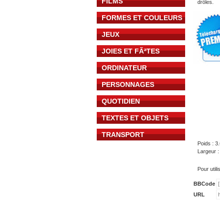
FILMS
drôles.
FORMES ET COULEURS
JEUX
JOIES ET FÃªTES
ORDINATEUR
PERSONNAGES
QUOTIDIEN
TEXTES ET OBJETS
TRANSPORT
Poids : 3
Largeur 
Pour util
BBCode
URL