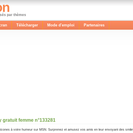
on
ssés par thèmes
cran
Télécharger
Mode d'emploi
Partenaires
y gratuit femme n°133281
icones à votre humeur sur MSN. Surprenez et amusez vos amis en leur envoyant des smile