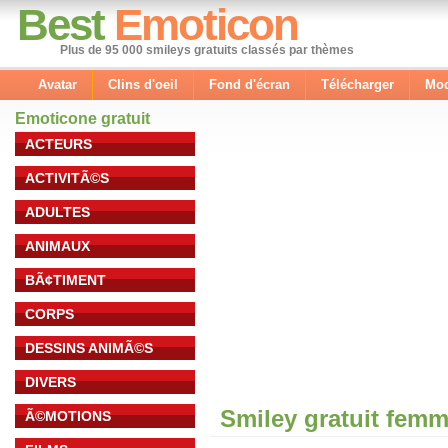
Best
Emoticon
Plus de 95 000 smileys gratuits classés par thèmes
Avatar
Clins d'oeil
Fond d'écran
Télécharger
Mod
Emoticone gratuit
ACTEURS
ACTIVITÃ©S
ADULTES
ANIMAUX
BÃ¢TIMENT
CORPS
DESSINS ANIMÃ©S
DIVERS
Smiley gratuit fem
Ã©MOTIONS