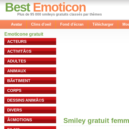
Best
Emoticon
Plus de 95 000 smileys gratuits classés par thèmes
Avatar
Clins d'oeil
Fond d'écran
Télécharger
Mod
Emoticone gratuit
ACTEURS
ACTIVITÃ©S
ADULTES
ANIMAUX
BÃ¢TIMENT
CORPS
DESSINS ANIMÃ©S
DIVERS
Smiley gratuit fem
Ã©MOTIONS