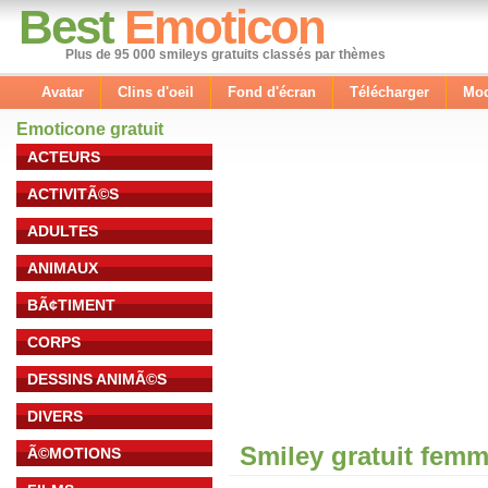
Best
Emoticon
Plus de 95 000 smileys gratuits classés par thèmes
Avatar
Clins d'oeil
Fond d'écran
Télécharger
Mod
Emoticone gratuit
ACTEURS
ACTIVITÃ©S
ADULTES
ANIMAUX
BÃ¢TIMENT
CORPS
DESSINS ANIMÃ©S
DIVERS
Smiley gratuit fem
Ã©MOTIONS