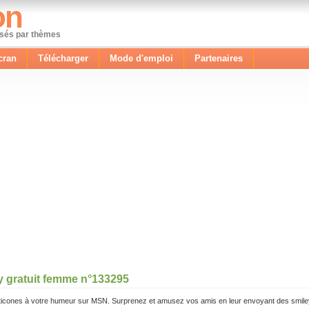
on
ssés par thèmes
cran
Télécharger
Mode d'emploi
Partenaires
y gratuit femme n°133295
icones à votre humeur sur MSN. Surprenez et amusez vos amis en leur envoyant des smile