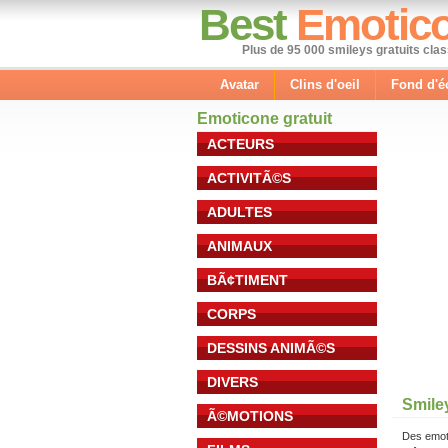
Best
Emotic
Plus de 95 000 smileys gratuits cla
Avatar
Clins d'oeil
Fond d'é
Emoticone gratuit
ACTEURS
ACTIVITÃ©S
ADULTES
ANIMAUX
BÃ¢TIMENT
CORPS
DESSINS ANIMÃ©S
DIVERS
Smile
Ã©MOTIONS
Des emot