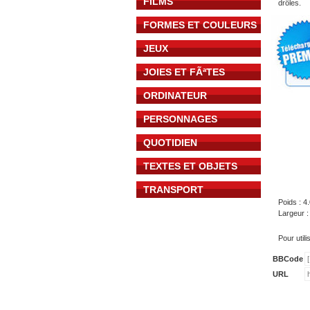
FILMS
drôles.
FORMES ET COULEURS
JEUX
JOIES ET FÃªTES
ORDINATEUR
PERSONNAGES
QUOTIDIEN
TEXTES ET OBJETS
TRANSPORT
Poids : 4
Largeur 
Pour util
BBCode
URL