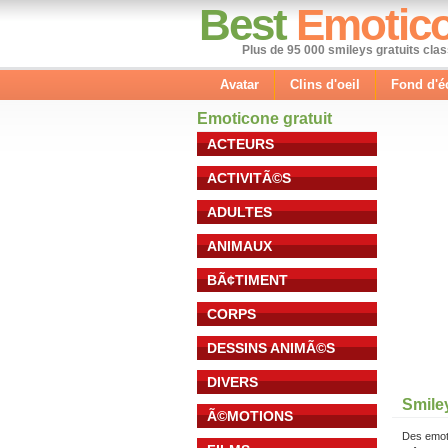
Best
Emotic
Plus de 95 000 smileys gratuits cla
Avatar
Clins d'oeil
Fond d'é
Emoticone gratuit
ACTEURS
ACTIVITÃ©S
ADULTES
ANIMAUX
BÃ¢TIMENT
CORPS
DESSINS ANIMÃ©S
DIVERS
Smile
Ã©MOTIONS
Des emot