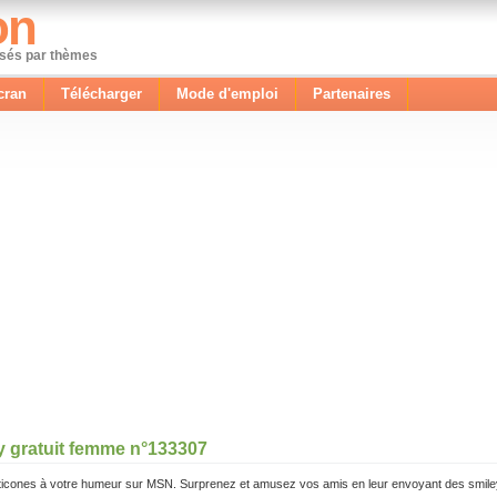
on
ssés par thèmes
cran
Télécharger
Mode d'emploi
Partenaires
y gratuit femme n°133307
icones à votre humeur sur MSN. Surprenez et amusez vos amis en leur envoyant des smile