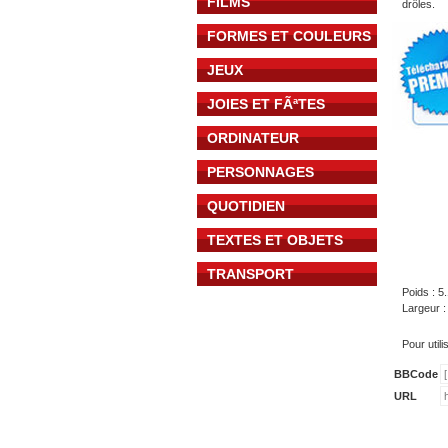
FILMS
drôles.
FORMES ET COULEURS
JEUX
JOIES ET FÃªTES
ORDINATEUR
PERSONNAGES
QUOTIDIEN
TEXTES ET OBJETS
TRANSPORT
Poids : 5
Largeur 
Pour util
BBCode
URL