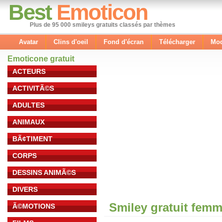
Best
Emoticon
Plus de 95 000 smileys gratuits classés par thèmes
Avatar
Clins d'oeil
Fond d'écran
Télécharger
Mod
Emoticone gratuit
ACTEURS
ACTIVITÃ©S
ADULTES
ANIMAUX
BÃ¢TIMENT
CORPS
DESSINS ANIMÃ©S
DIVERS
Smiley gratuit fem
Ã©MOTIONS