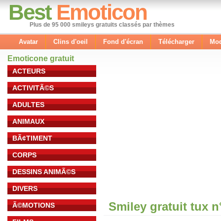
Best
Emoticon
Plus de 95 000 smileys gratuits classés par thèmes
Avatar
Clins d'oeil
Fond d'écran
Télécharger
Mod
Emoticone gratuit
ACTEURS
ACTIVITÃ©S
ADULTES
ANIMAUX
BÃ¢TIMENT
CORPS
DESSINS ANIMÃ©S
DIVERS
Smiley gratuit tux 
Ã©MOTIONS