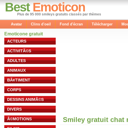
Best
Emoticon
Plus de 95 000 smileys gratuits classés par thèmes
Avatar
Clins d'oeil
Fond d'écran
Télécharger
Mod
Emoticone gratuit
ACTEURS
ACTIVITÃ©S
ADULTES
ANIMAUX
BÃ¢TIMENT
CORPS
DESSINS ANIMÃ©S
DIVERS
Smiley gratuit chat
Ã©MOTIONS