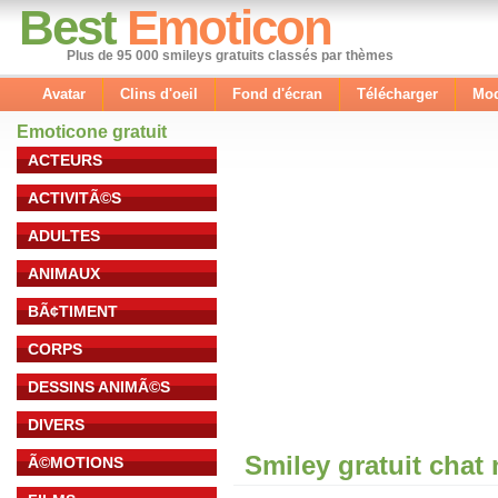
Best
Emoticon
Plus de 95 000 smileys gratuits classés par thèmes
Avatar
Clins d'oeil
Fond d'écran
Télécharger
Mod
Emoticone gratuit
ACTEURS
ACTIVITÃ©S
ADULTES
ANIMAUX
BÃ¢TIMENT
CORPS
DESSINS ANIMÃ©S
DIVERS
Smiley gratuit chat
Ã©MOTIONS