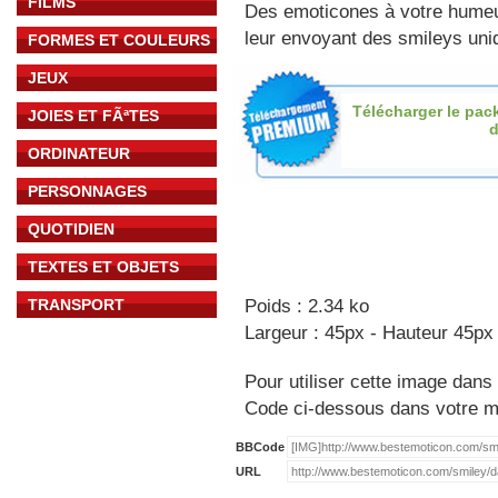
FILMS
Des emoticones à votre hume
leur envoyant des smileys uniq
FORMES ET COULEURS
JEUX
Télécharger le pac
JOIES ET FÃªTES
ORDINATEUR
PERSONNAGES
QUOTIDIEN
TEXTES ET OBJETS
TRANSPORT
Poids : 2.34 ko
Largeur : 45px - Hauteur 45px
Pour utiliser cette image dans 
Code ci-dessous dans votre 
BBCode
URL