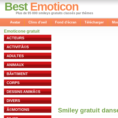
Best
Emoticon
Plus de 95 000 smileys gratuits classés par thèmes
Avatar
Clins d'oeil
Fond d'écran
Télécharger
Mod
Emoticone gratuit
ACTEURS
ACTIVITÃ©S
ADULTES
ANIMAUX
BÃ¢TIMENT
CORPS
DESSINS ANIMÃ©S
DIVERS
Smiley gratuit dans
Ã©MOTIONS