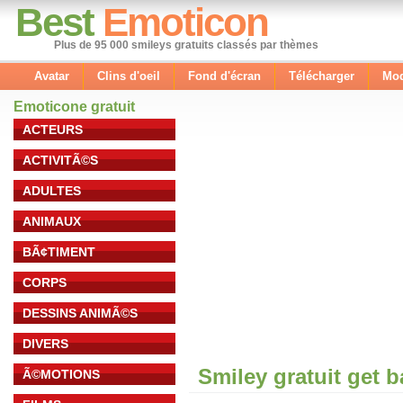
Best
Emoticon
Plus de 95 000 smileys gratuits classés par thèmes
Avatar
Clins d'oeil
Fond d'écran
Télécharger
Mod
Emoticone gratuit
ACTEURS
ACTIVITÃ©S
ADULTES
ANIMAUX
BÃ¢TIMENT
CORPS
DESSINS ANIMÃ©S
DIVERS
Smiley gratuit get 
Ã©MOTIONS