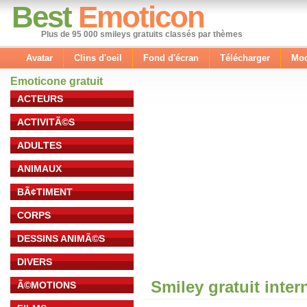
Best
Emoticon
Plus de 95 000 smileys gratuits classés par thèmes
Avatar
Clins d'oeil
Fond d'écran
Télécharger
Mod
Emoticone gratuit
ACTEURS
ACTIVITÃ©S
ADULTES
ANIMAUX
BÃ¢TIMENT
CORPS
DESSINS ANIMÃ©S
DIVERS
Smiley gratuit inter
Ã©MOTIONS