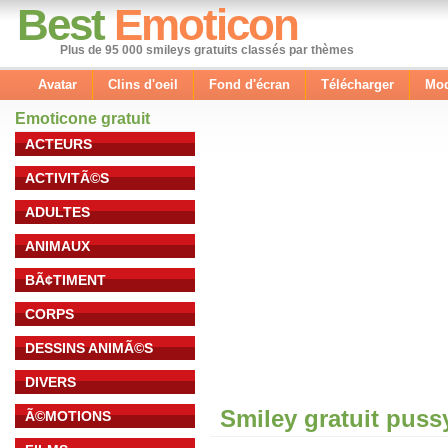
Best
Emoticon
Plus de 95 000 smileys gratuits classés par thèmes
Avatar
Clins d'oeil
Fond d'écran
Télécharger
Mod
Emoticone gratuit
ACTEURS
ACTIVITÃ©S
ADULTES
ANIMAUX
BÃ¢TIMENT
CORPS
DESSINS ANIMÃ©S
DIVERS
Smiley gratuit puss
Ã©MOTIONS