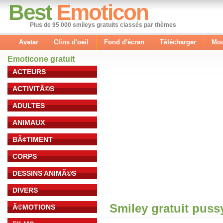
Best
Emoticon
Plus de 95 000 smileys gratuits classés par thèmes
Avatar
Clins d'oeil
Fond d'écran
Télécharger
Mod
Emoticone gratuit
ACTEURS
ACTIVITÃ©S
ADULTES
ANIMAUX
BÃ¢TIMENT
CORPS
DESSINS ANIMÃ©S
DIVERS
Smiley gratuit puss
Ã©MOTIONS