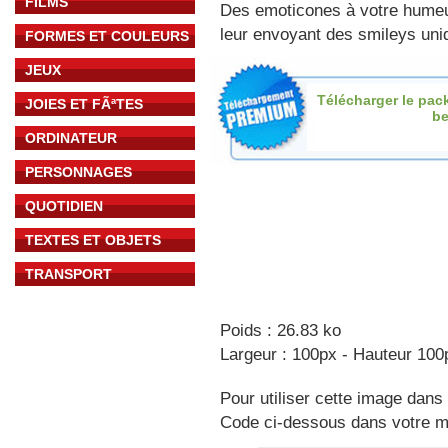
FILMS
Des emoticones à votre hume
leur envoyant des smileys uniq
FORMES ET COULEURS
JEUX
Télécharger le pac
JOIES ET FÃªTES
b
ORDINATEUR
PERSONNAGES
QUOTIDIEN
TEXTES ET OBJETS
TRANSPORT
Poids : 26.83 ko
Largeur : 100px - Hauteur 100
Pour utiliser cette image dans 
Code ci-dessous dans votre 