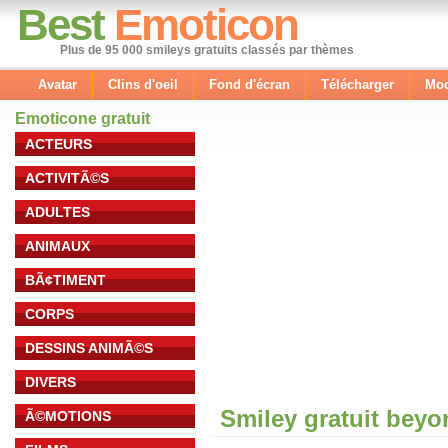
Best
Emoticon
Plus de 95 000 smileys gratuits classés par thèmes
Avatar
Clins d'oeil
Fond d'écran
Télécharger
Mod
Emoticone gratuit
ACTEURS
ACTIVITÃ©S
ADULTES
ANIMAUX
BÃ¢TIMENT
CORPS
DESSINS ANIMÃ©S
DIVERS
Smiley gratuit bey
Ã©MOTIONS